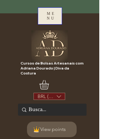
ME
NU
Cursos de Bolsas Artesanais com
Adriana Dourado | Diva da
Costura
BRL (R$)
View points