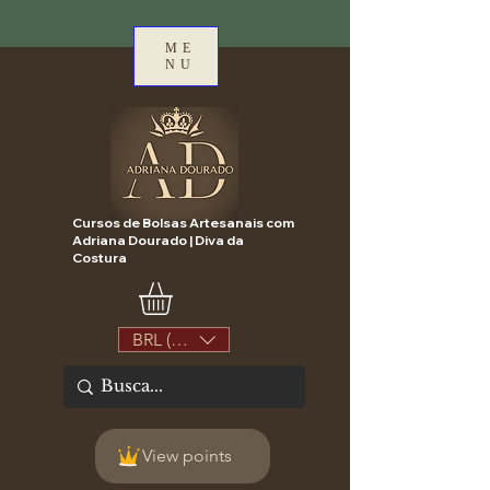
ME
NU
Cursos de Bolsas Artesanais com
Adriana Dourado | Diva da
Costura
BRL (R$)
View points