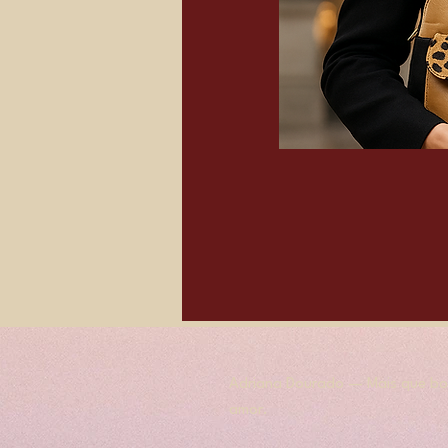
Adriana Dourado — Mais que bol
amor.