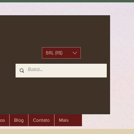
BRL (R$)
os
Blog
Contato
Mais