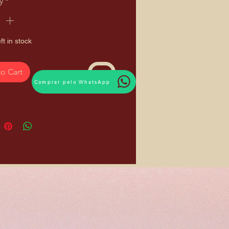
y
*
ft in stock
o Cart
Comprar pelo WhatsApp