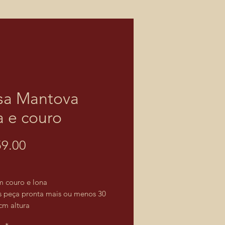
sa Mantova
a e couro
Price
9.00
m couro e lona
 peça pronta mais ou menos 30
cm altura
 envio imediato