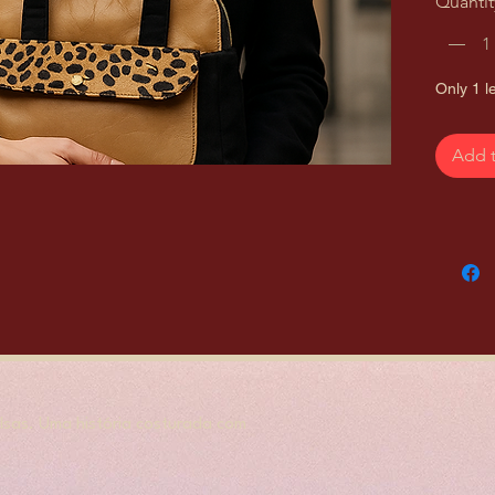
Quantit
Only 1 le
Add t
sas. Uma história costurada com