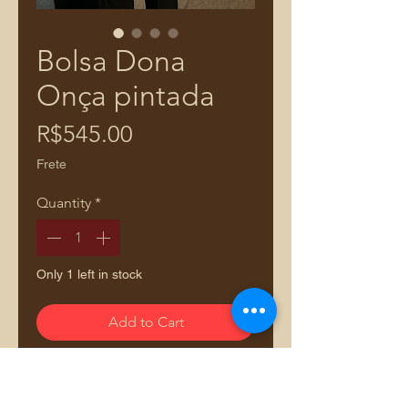
Bolsa Dona
Onça pintada
Price
R$545.00
Frete
Quantity
*
Only 1 left in stock
Add to Cart
Bolsa em camurça sintética e
detalhes em couri legítimo