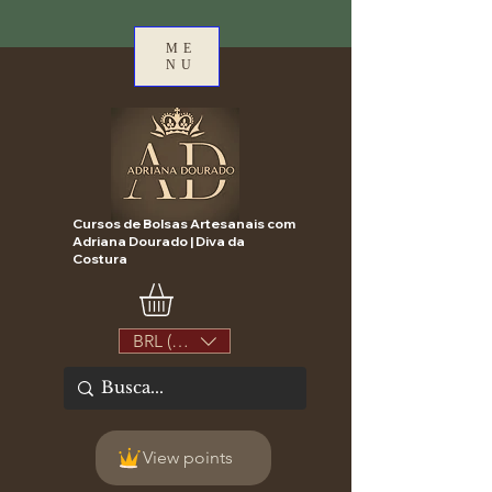
ME
NU
Cursos de Bolsas Artesanais com
Adriana Dourado | Diva da
Costura
BRL (R$)
View points