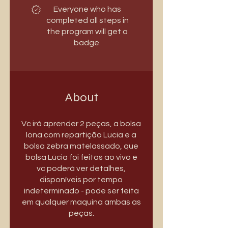
Everyone who has
completed all steps in
the program will get a
badge.
About
Vc irá aprender 2 peças, a bolsa
lona com repartição Lucia e a
bolsa zebra matelassado, que
bolsa Lúcia foi feitas ao vivo e
vc poderá ver detalhes,
disponíveis por tempo
indeterminado - pode ser feita
em qualquer maquina ambas as
peças.