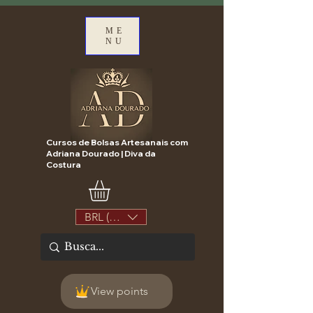
ME
NU
Cursos de Bolsas Artesanais com
Adriana Dourado | Diva da
Costura
BRL (R$)
View points