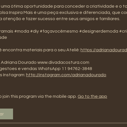
 uma ótima oportunidade para conceder a criatividade e o t
olsa Inspira Mais é uma peça exclusiva e diferenciada, que c
a atenção e fazer sucesso entre seus amigos e familiares.
iramais #moda #diy #façavocêmesmo #designerdemoda #cri
dade
ê encontra materiais para o seu Ateliê:
https://adrianadoura
 Adriana Dourado www.divadacostura.com
ugestoes e vendas WhatsApp 11 94762-3848
is Instagram:
http://instagram.com/adrianadourado
 join this program via the mobile app.
Go to the app
ar