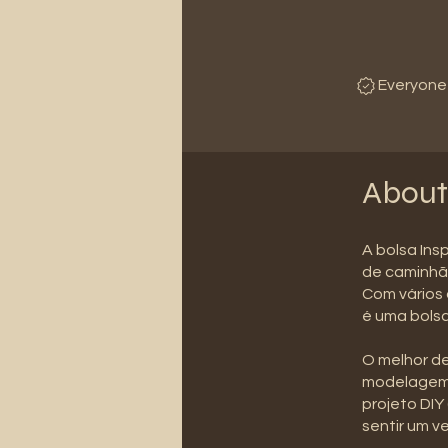
Everyone 
About
A bolsa Ins
de caminhã
Com vários 
é uma bolsa
O melhor de
modelagem 
projeto DIY
sentir um v