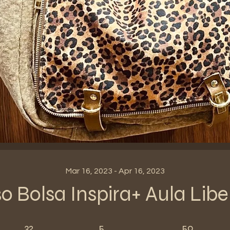
Mar 16, 2023 - Apr 16, 2023
o Bolsa Inspira+ Aula Lib
32 Days
5 Steps
50 Participants
32
5
50