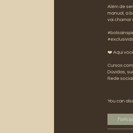
Além de ser
manual, a b
vai chamar 
#bolsainsp
#exclusivi
❤️ Aqui voc
Cursos com
Dúvidas, s
️Rede socia
You can also
Particip