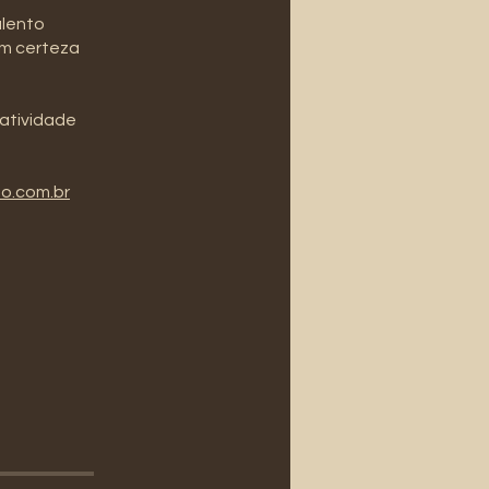
alento
om certeza
atividade
do.com.br