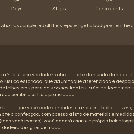
Days
Steps
Participants
who has completed all the steps will get a badge when the 
pira Mais é uma verdadeira obra de arte do mundo da moda, f
o rústica estonada, que dá um toque diferenciado e despoj
detalhes em zíper e dois bolsos frontais, além de fechamento
 que combina estilo e praticidade.
 tudo é que você pode aprender a fazer essa bolsa do zero,
até a confecção, com acesso à lista de materiais e medida
 (faça você mesmo), você poderá criar sua própria bolsa Inspir
erdadeiro designer de moda.