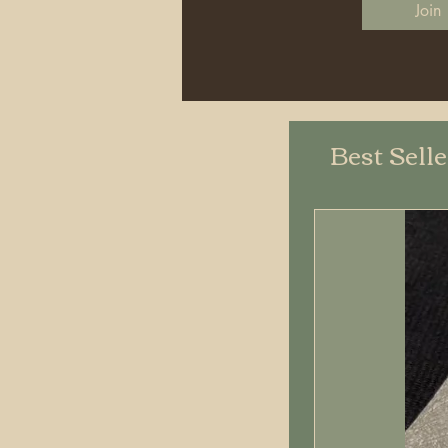
Join
Best Sell