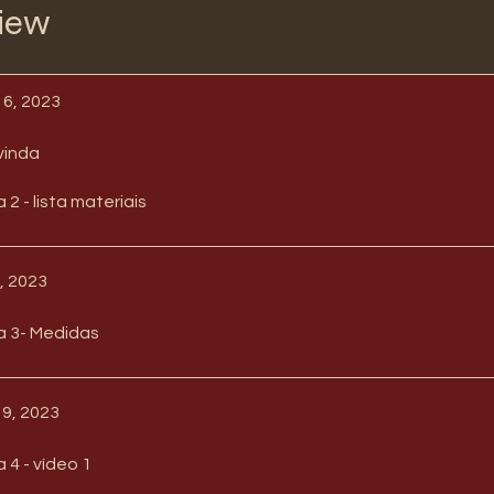
iew
16, 2023
vinda
 2 - lista materiais
7, 2023
a 3- Medidas
19, 2023
 4 - vídeo 1