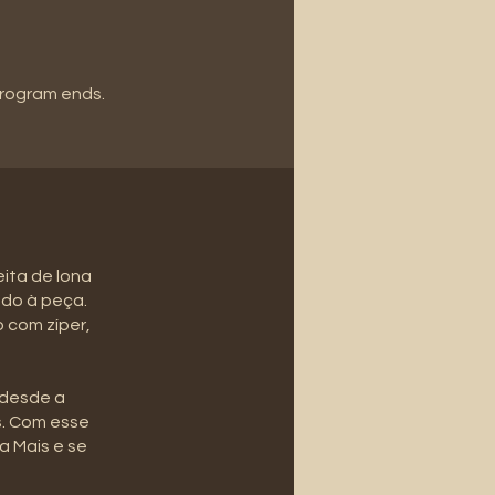
program ends.
eita de lona
ado à peça.
 com zíper,
 desde a
s. Com esse
a Mais e se