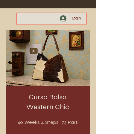
Login
Curso Bolsa
Western Chic
40 Weeks
4 Steps
73 Participants
40
4
73
Weeks
Steps
Participants