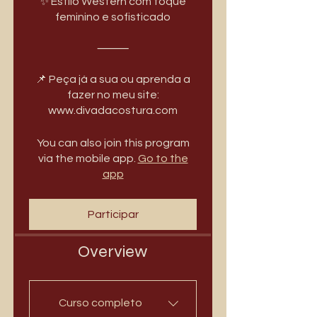
✨ Estilo Western com toque
feminino e sofisticado
⸻
📌 Peça já a sua ou aprenda a
fazer no meu site:
www.divadacostura.com
You can also join this program
via the mobile app.
Go to the
app
Participar
Overview
Curso completo