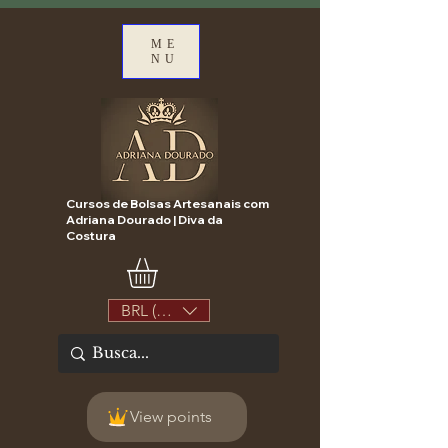
ME
NU
Cursos de Bolsas Artesanais com
Adriana Dourado | Diva da
Costura
BRL (R$)
View points