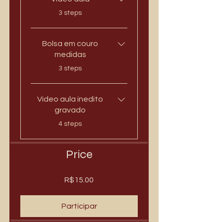
.
3 steps
Bolsa em couro
medidas
.
3 steps
Video aula inedito
gravado
.
4 steps
Price
R$15.00
Participar