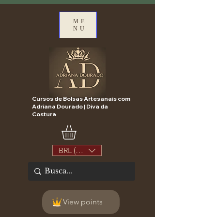
ME
NU
Cursos de Bolsas Artesanais com
Adriana Dourado | Diva da
Costura
BRL (R$)
View points