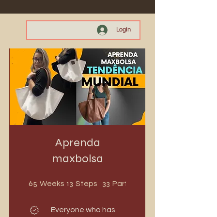
Login
Aprenda
maxbolsa
65 Weeks
13 Steps
65
13
33
Weeks
Steps
Participants
Everyone who has