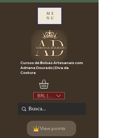
ME
NU
Cursos de Bolsas Artesanais com
Adriana Dourado | Diva da
Costura
BRL (R$)
View points