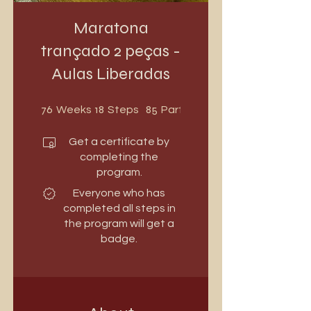
Maratona
trançado 2 peças -
Aulas Liberadas
76 Weeks
18 Steps
76
18
85
Weeks
Steps
Participants
Get a certificate by
completing the
program.
Everyone who has
completed all steps in
the program will get a
badge.