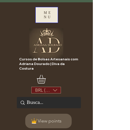
ME
NU
Cursos de Bolsas Artesanais com
Adriana Dourado | Diva da
Costura
BRL (R$)
View points