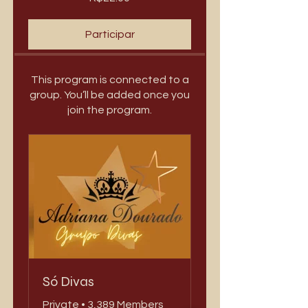
Participar
This program is connected to a
group. You’ll be added once you
join the program.
Só Divas
Private
•
3,389 Members