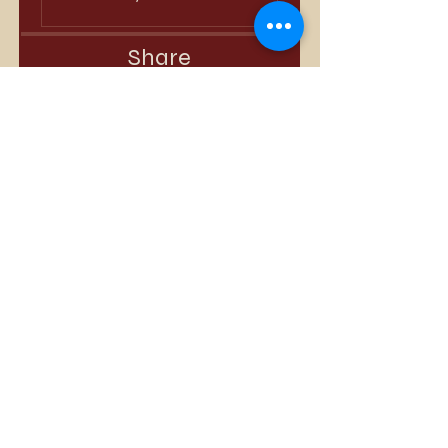
Share
Join
Best Sellers