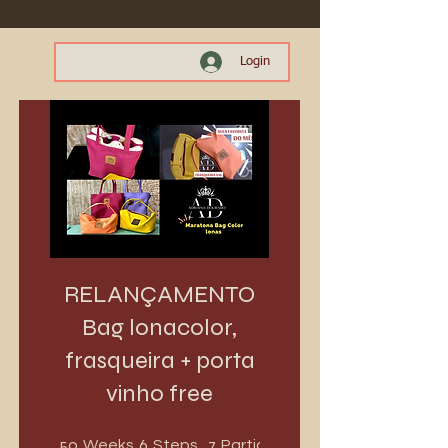
Login
RELANÇAMENTO
Bag lonacolor,
frasqueira + porta
vinho free
50 Weeks
6 Steps
7 Participants
50
6
7
Weeks
Steps
Participants