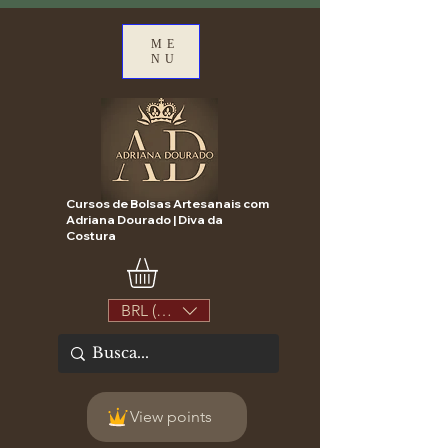
ME
NU
Cursos de Bolsas Artesanais com
Adriana Dourado | Diva da
Costura
BRL (R$)
View points