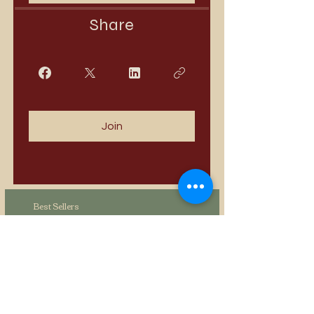
Share
Join
Best Sellers