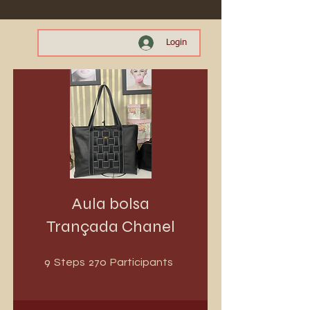
Login
Aula bolsa
Trançada Chanel
9 Steps
270 Participants
9
270
Steps
Participants