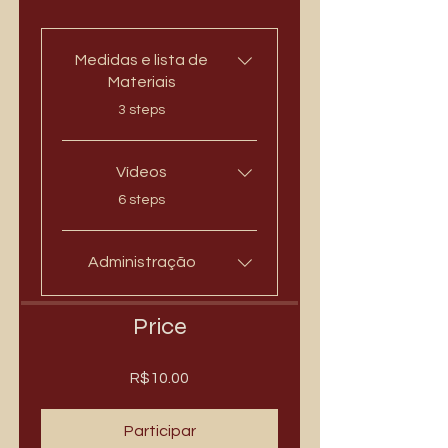
Medidas e lista de
Materiais
.
3 steps
Vídeos
.
6 steps
Administração
Price
R$10.00
Participar