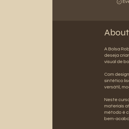
Ev
About
A Bolsa Rob
deseja cria
visual de bo
Com design
sintético l
versátil, m
Neste curso
materiais a
método é cl
bem-acabad