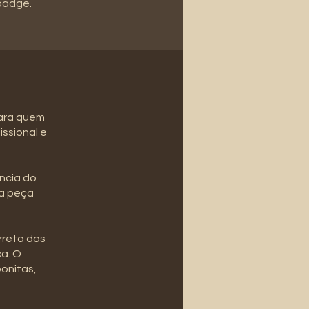
 badge.
para quem
issional e
ncia do
ma peça
rreta dos
ca. O
onitas,