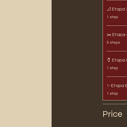
📐 Etapa 
.
1 step
✂️ Etapa 
.
5 steps
🧷 Etapa
.
1 step
✨ Etapa 
.
1 step
Price