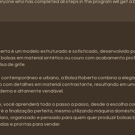
eryone who has completed all steps in the program will get a
erta é um modelo estruturado e sofisticado, desenvolvido 
r bolsas em material sintético ou couro com acabamento prof
lsa de grife.
 contemporâneo e urbano, a Bolsa Roberta combina a elegâ
iso com detalhes em material contrastante, resultando em u
oderna e altamente vendável.
, você aprenderá todo o passo a passo, desde a escolha co
té a finalização perfeita, mesmo utilizando máquina domésti
aro, organizado e pensado para quem quer produzir bolsas b
as e prontas para vender.