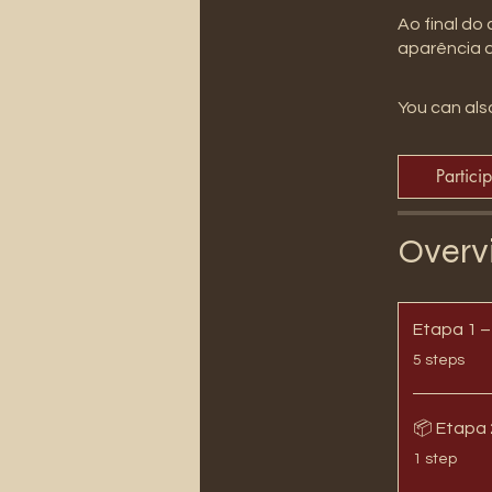
Ao final do
aparência d
You can also
Partici
Overv
Etapa 1 
.
5 steps
📦 Etapa 
.
1 step