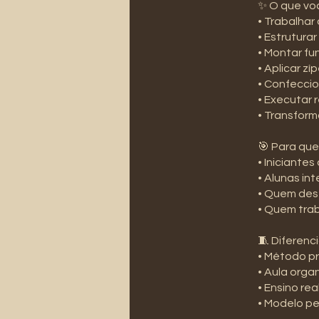
✨ O que voc
• Trabalhar
• Estrutura
• Montar fu
• Aplicar z
• Confeccio
• Executar
• Transfor
🎯 Para que
• Iniciante
• Alunas in
• Quem des
• Quem trab
🧵 Diferenci
• Método pr
• Aula orga
• Ensino re
• Modelo p