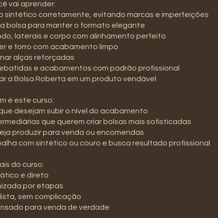
ê vai aprender:
 o sintético corretamente, evitando marcas e imperfeições
r a bolsa para manter o formato elegante
ndo, laterais e corpo com alinhamento perfeito
íper e forro com acabamento limpo
nar alças reforçadas
 rebatidas e acabamentos com padrão profissional
mar a Bolsa Roberta em um produto vendável
m é este curso:
s que desejam subir o nível do acabamento
termediárias que querem criar bolsas mais sofisticadas
eja produzir para venda ou encomendas
alha com sintético ou couro e busca resultado profissional
ais do curso:
ático e direto
nizada por etapas
alista, sem complicação
ensado para venda de verdade