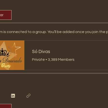
par
m is connected to a group. You’ll be added once you join the 
Só Divas
Private
•
3,389 Members