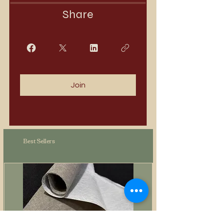
Share
Join
Best Sellers