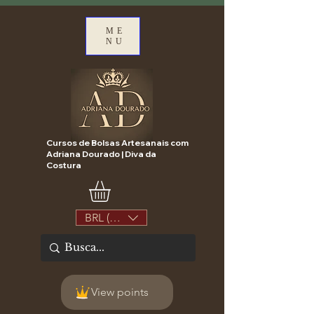
ME
NU
Cursos de Bolsas Artesanais com
Adriana Dourado | Diva da
Costura
BRL (R$)
View points