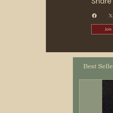
Share
Join
Best Sell