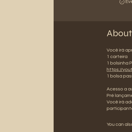
Ev
About
Você irá ap
1 carteira
https://yo
1 bolsa pas
Acesso a au
Pré lançame
Você irá adq
participant
You can also