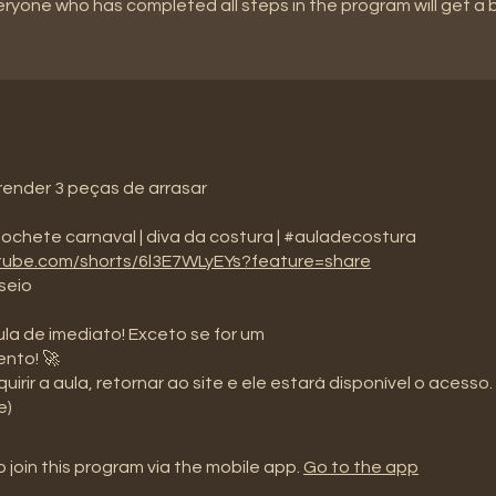
eryone who has completed all steps in the program will get a
render 3 peças de arrasar
utube.com/shorts/6l3E7WLyEYs?feature=share
seio
la de imediato! Exceto se for um
nto! 🚀
uirir a aula, retornar ao site e ele estará disponível o acesso.
e)
 join this program via the mobile app.
Go to the app