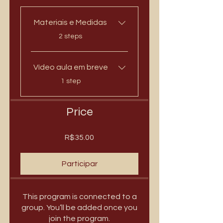
Materiais e Medidas
.
2 steps
Vídeo aula em breve
.
1 step
Price
R$35.00
Participar
This program is connected to a
group. You’ll be added once you
join the program.