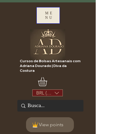
ME
NU
Cursos de Bolsas Artesanais com
Adriana Dourado | Diva da
Costura
BRL (R$)
View points