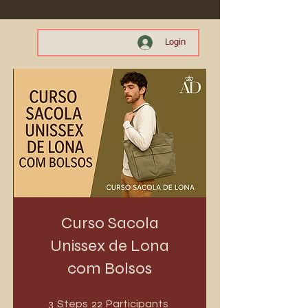
Login
Curso Sacola
Unissex de Lona
com Bolsos
3 Steps
22 Participants
3
22
Steps
Participants