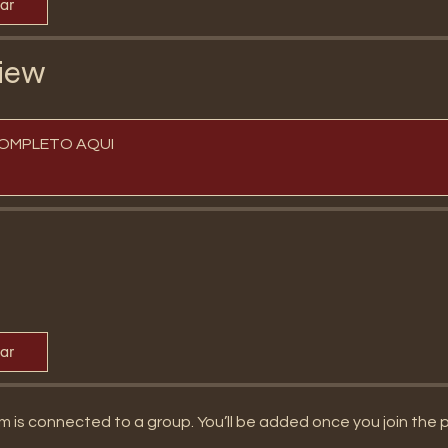
par
iew
OMPLETO AQUI
par
m is connected to a group. You’ll be added once you join the 