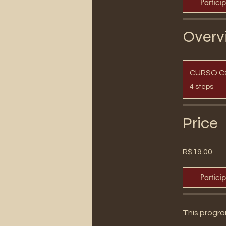
Partici
Overv
CURSO C
.
4 steps
Price
R$19.00
Partici
This progra