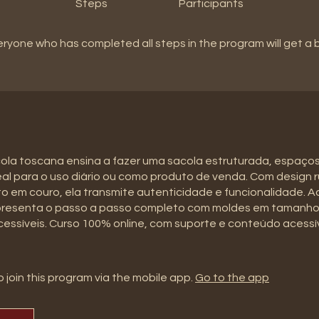
Steps
Participants
eryone who has completed all steps in the program will get a
ola toscana ensina a fazer uma sacola estruturada, espaço
deal para o uso diário ou como produto de venda. Com design r
em couro, ela transmite autenticidade e funcionalidade. A
resenta o passo a passo completo com moldes em tamanho 
cessíveis. Curso 100% online, com suporte e conteúdo acessí
 join this program via the mobile app.
Go to the app