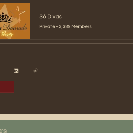
Só Divas
Private
•
3,389 Members
ers