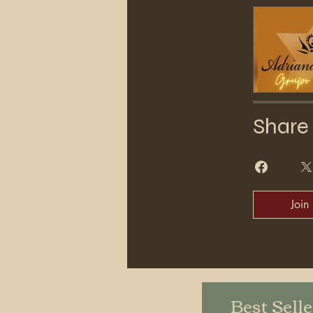
Share
Join
Best Sell