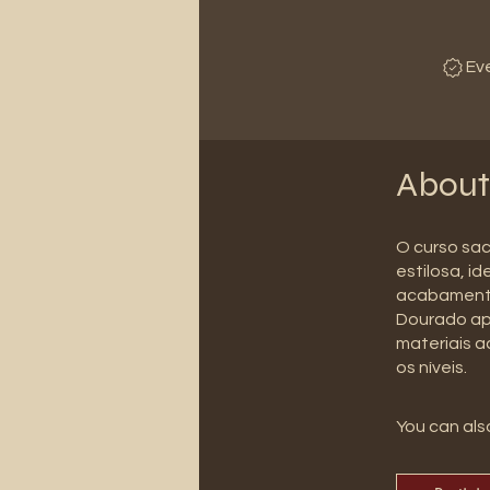
Ev
About
O curso sac
estilosa, i
acabamento 
Dourado ap
materiais a
os níveis.
You can also