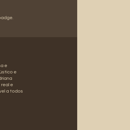
 badge.
sa e
ústico e
driana
real e
vel a todos