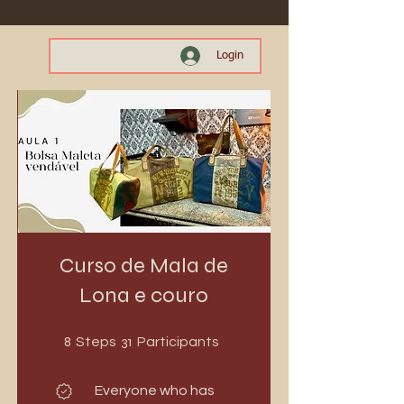
Login
Curso de Mala de
Lona e couro
8 Steps
31 Participants
8
31
Steps
Participants
Everyone who has