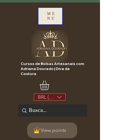
ME
NU
Cursos de Bolsas Artesanais com
Adriana Dourado | Diva da
Costura
BRL (R$)
View points