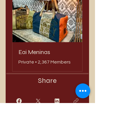
Eai Meninas
Private
•
2,367 Members
Share
Join