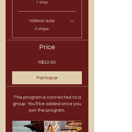
.
1 step
Vídeos aula
.
4 steps
Price
R$22.00
Participar
This program is connected to a
group. You’ll be added once you
join the program.