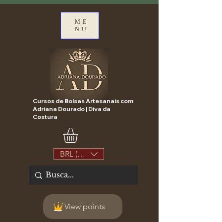
ME
NU
Cursos de Bolsas Artesanais com
Adriana Dourado | Diva da
Costura
BRL (R$)
View points