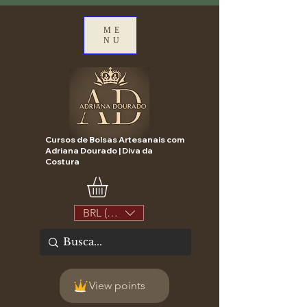
ME
NU
Cursos de Bolsas Artesanais com
Adriana Dourado | Diva da
Costura
BRL (R$)
View points