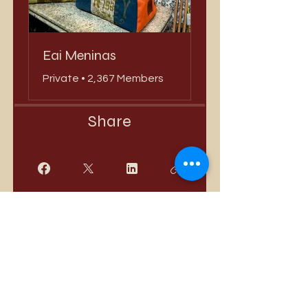
Eai Meninas
Private
•
2,367 Members
Share
Join
Best Sellers