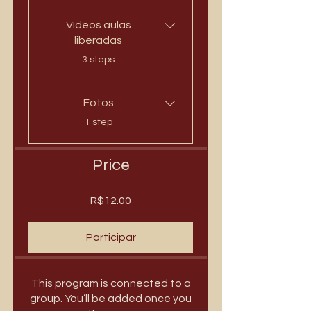
Vídeos aulas
liberadas
.
3 steps
Fotos
.
1 step
Price
R$12.00
Participar
This program is connected to a
group. You’ll be added once you