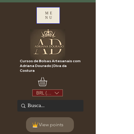
ME
NU
Cursos de Bolsas Artesanais com
Adriana Dourado | Diva da
Costura
BRL (R$)
View points