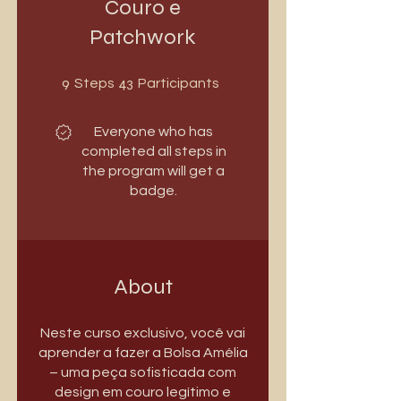
Couro e
Patchwork
9 Steps
43 Participants
9
43
Steps
Participants
Everyone who has
completed all steps in
the program will get a
badge.
About
Neste curso exclusivo, você vai
aprender a fazer a Bolsa Amélia
– uma peça sofisticada com
design em couro legítimo e