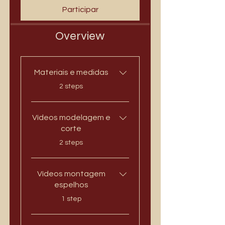
Participar
Overview
Materiais e medidas
.
2 steps
Vídeos modelagem e
corte
.
2 steps
Vídeos montagem
espelhos
.
1 step