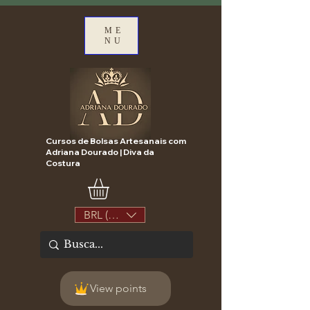
ME
NU
Cursos de Bolsas Artesanais com
Adriana Dourado | Diva da
Costura
BRL (R$)
View points