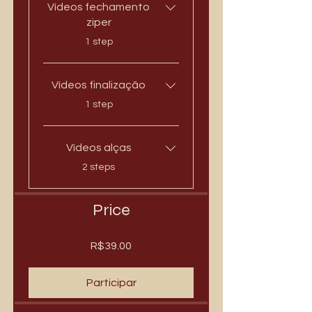
Vídeos fechamento
ziper
.
1 step
Vídeos finalização
.
1 step
Vídeos alças
.
2 steps
Price
R$39.00
Participar