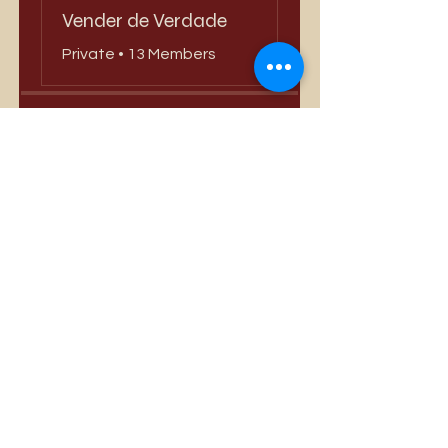
Vender de Verdade
Private
•
13 Members
Share
Join
Best Sellers