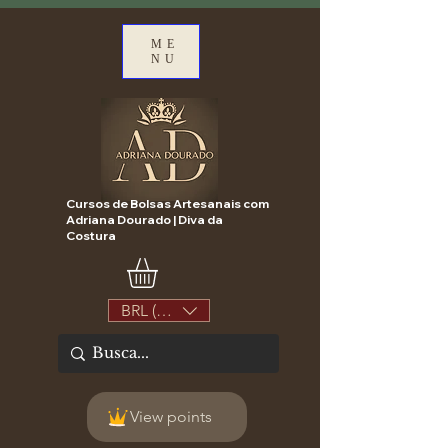
ME
NU
Cursos de Bolsas Artesanais com
Adriana Dourado | Diva da
Costura
BRL (R$)
View points