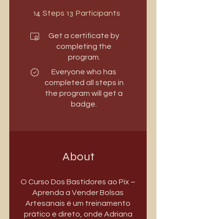
14 Steps
13 Participants
14
13
Steps
Participants
Get a certificate by
completing the
program.
Everyone who has
completed all steps in
the program will get a
badge.
About
O Curso Dos Bastidores ao Pix –
Aprenda a Vender Bolsas
Artesanais é um treinamento
prático e direto, onde Adriana