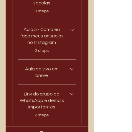
sacolas
.
3 steps
Aula 5 - Como eu
faço meus anúncios
no Instagram
.
2 steps
Aula ao vivo em
breve
Link do grupo do
WhatsApp e demais
importantes
.
2 steps