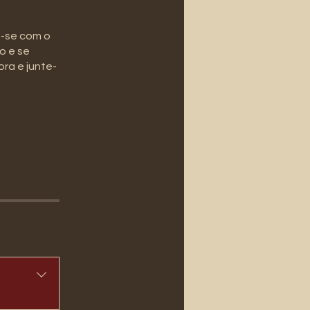
a-se com o
o e se
ra e junte-