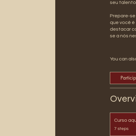
seu talent
Prepare-se 
que você é 
destacar co
se a nós nes
You can also
Partici
Overv
Curso aqu
.
7 steps