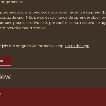
o paga menos!
para se apaixonar pela sua nova bolsa favorita e surpreend
capaz de criar. Não perca essa chance de aprender algo nov
m uma peça exclusiva feita por você mesma. Inscreva-se ago
ta incrível jornada criativa!
 join this program via the mobile app.
Go to the app
par
iew
i