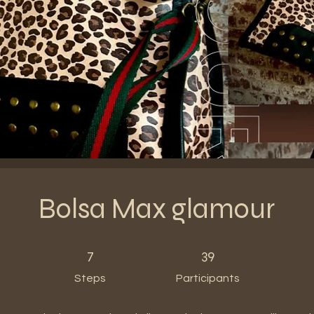
Bolsa Max glamour
7 Steps
39 Participants
7
39
Steps
Participants