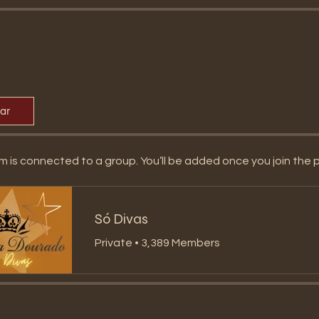
par
m is connected to a group. You’ll be added once you join the 
Só Divas
Private
•
3,389 Members