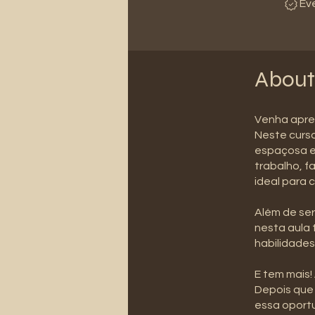
Ev
About
Venha apren
Neste curso
espaçosa e 
trabalho, f
ideal para 
Além de ser
nesta aula 
habilidades
E tem mais!
Depois que 
essa oportu