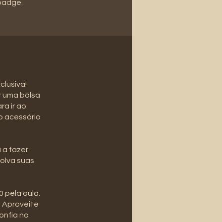
 badge.
clusiva!
r uma bolsa
ra ir ao
o acessório
 a fazer
olva suas
 pela aula.
. Aproveite
onfia no