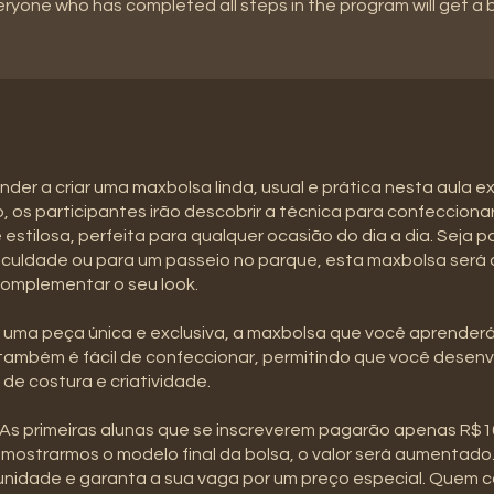
eryone who has completed all steps in the program will get a
der a criar uma maxbolsa linda, usual e prática nesta aula ex
, os participantes irão descobrir a técnica para confecciona
estilosa, perfeita para qualquer ocasião do dia a dia. Seja pa
aculdade ou para um passeio no parque, esta maxbolsa será 
complementar o seu look.
 uma peça única e exclusiva, a maxbolsa que você aprenderá
também é fácil de confeccionar, permitindo que você desenv
 de costura e criatividade.
 As primeiras alunas que se inscreverem pagarão apenas R$10
mostrarmos o modelo final da bolsa, o valor será aumentado
nidade e garanta a sua vaga por um preço especial. Quem c