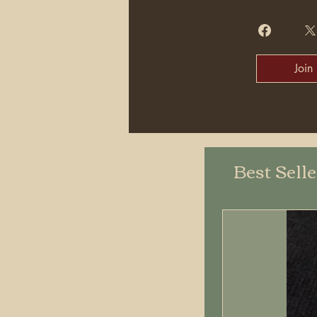
Join
Best Sell