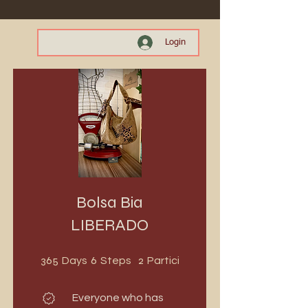
Login
Bolsa Bia
LIBERADO
365 Days
6 Steps
2 Participants
365
6
2
Days
Steps
Participants
Everyone who has