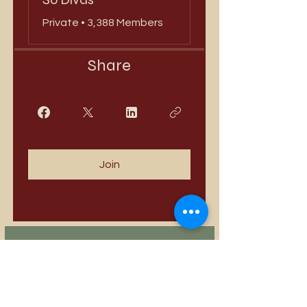
Private
•
3,388 Members
Share
Join
Best Sellers