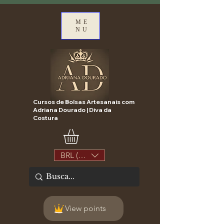
ME
NU
Cursos de Bolsas Artesanais com
Adriana Dourado | Diva da
Costura
BRL (R$)
View points