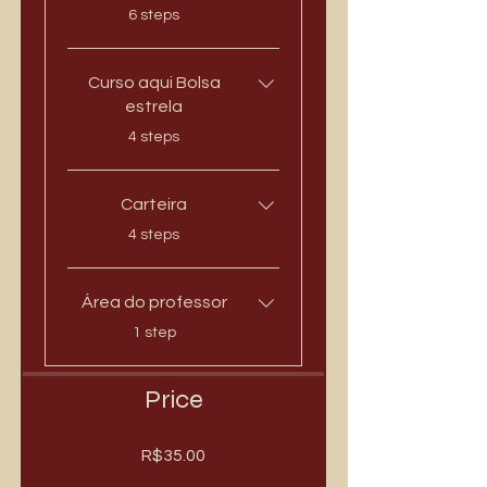
.
6 steps
Curso aqui Bolsa
estrela
.
4 steps
Carteira
.
4 steps
Área do professor
.
1 step
Price
R$35.00