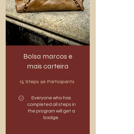
Bolsa marcos e
mais carteira
15 Steps
96 Participants
15
96
Steps
Participants
Everyone who has
completed all steps in
the program will get a
badge.