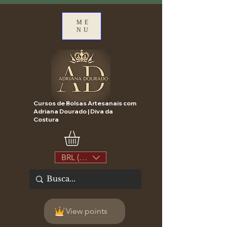
ME
NU
Cursos de Bolsas Artesanais com
Adriana Dourado | Diva da
Costura
BRL (R$)
View points