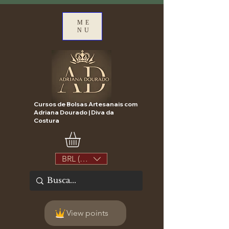
ME
NU
Cursos de Bolsas Artesanais com
Adriana Dourado | Diva da
Costura
BRL (R$)
View points