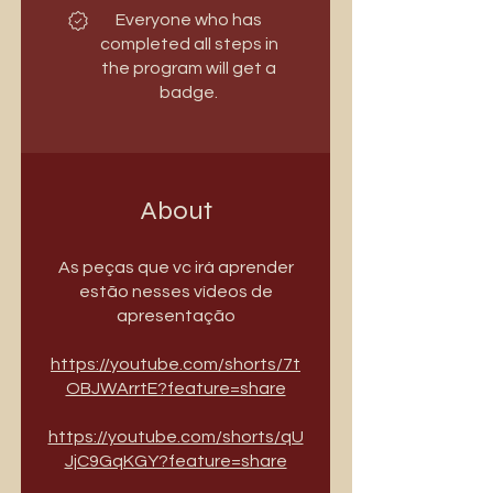
Everyone who has
completed all steps in
the program will get a
badge.
About
As peças que vc irá aprender
estão nesses vídeos de
apresentação
https://youtube.com/shorts/7t
OBJWArrtE?feature=share
https://youtube.com/shorts/qU
JjC9GqKGY?feature=share