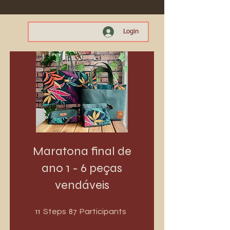
Login
Maratona final de
ano 1 - 6 peças
vendáveis
11 Steps
87 Participants
11
87
Steps
Participants