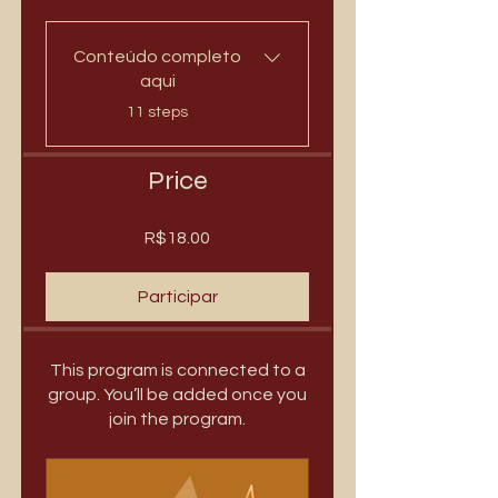
Conteúdo completo
aqui
.
11 steps
Price
R$18.00
Participar
This program is connected to a
group. You’ll be added once you
join the program.