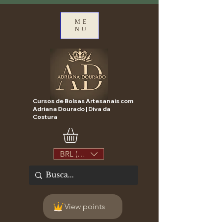
ME
NU
Cursos de Bolsas Artesanais com
Adriana Dourado | Diva da
Costura
BRL (R$)
View points