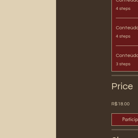
.
4 steps
.
4 steps
Conteúdo
.
3 steps
Price
R$18.00
Partici