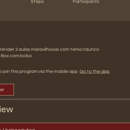
Steps
Participants
render 3 aulas maravilhosas com tema náutico
1 Box com bolso
 join this program via the mobile app.
Go to the app
par
iew
Conteúdo 1 bolsa náutica