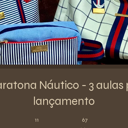
ratona Náutico - 3 aulas 
lançamento
11 Steps
67 Participants
11
67