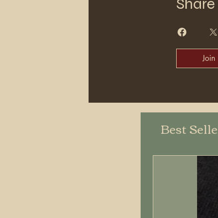
Share
Join
Best Sell