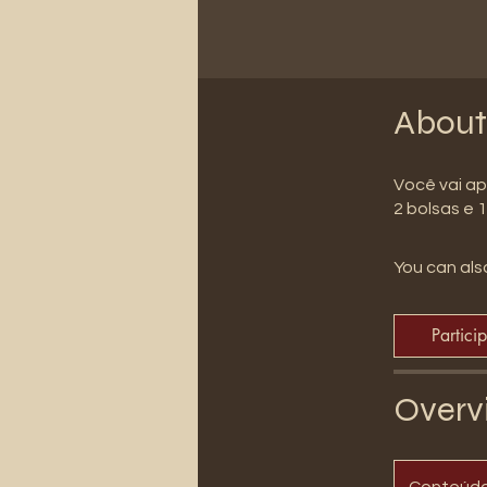
About
Você vai ap
2 bolsas e 
You can also
Partici
Overv