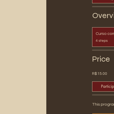
Overv
Curso co
.
4 steps
Price
R$15.00
Partici
This progra