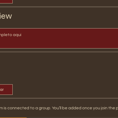
iew
mpleto aqui
par
m is connected to a group. You’ll be added once you join the 