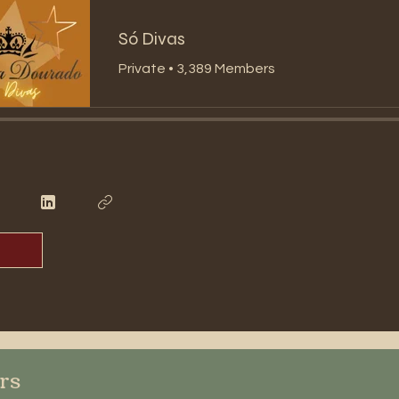
Só Divas
Private
•
3,389 Members
ers