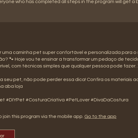
eryone who has completed all steps in the program will get a
ar uma caminha pet super confortável e personalizada para o
o? 🐾 Hoje vou te ensinar a transformar um pedaço de teci
rível, com técnicas simples que qualquer pessoa pode fazer. 
 seu pet, não pode perder essa dica! Confira os materiais a
na aba loja
t #DIYPet #CosturaCriativa #PetLover #DivaDaCostura
 join this program via the mobile app.
Go to the app
par