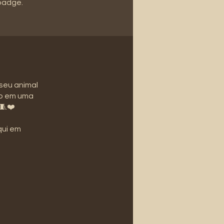
 badge.
 seu animal
do em uma
🧵❤️
qui em