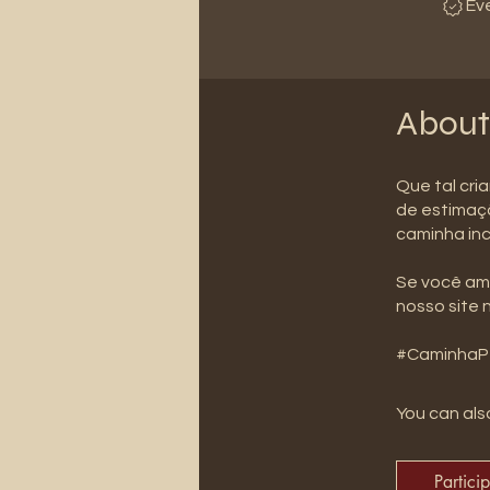
Ev
About
Que tal cri
de estimaçã
caminha inc
Se você ama
nosso site 
#CaminhaPe
You can also
Partici