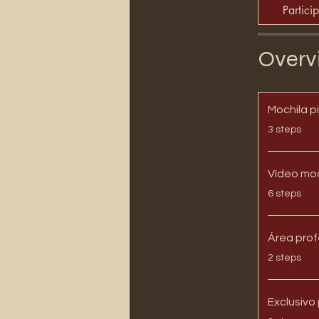
Partici
Overv
Mochila p
.
3 steps
Vídeo moc
.
6 steps
Área prof
.
2 steps
Exclusivo
.