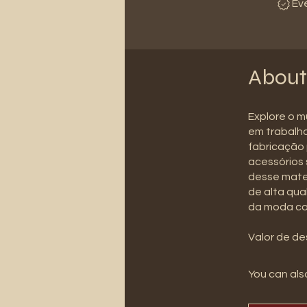
Ev
About
Explore o m
em trabalha
fabricação 
acessórios 
desse mater
de alta qua
da moda com
Valor de de
You can also