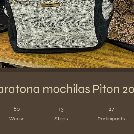
ratona mochilas Piton 2
60 Weeks
13 Steps
27 Participants
60
13
27
Weeks
Steps
Participants