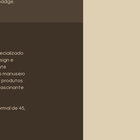
 badge.
ecializado
sign e
até
 o manuseio
r produtos
 fascinante
ormal de 45,