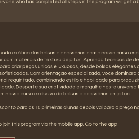
eryone who has completed all steps in the program will get a
undo exótico das bolsas e acessórios com o nosso curso esp
r com materiais de textura de piton. Aprenda técnicas de de
para criar peças únicas e luxuosas, desde bolsas elegantes 
sofisticados. Com orientação especializada, você dominará
ial requintado, combinando estilo e habilidade para produzi
lidade. Desperte sua criatividade e mergulhe neste universo
 nosso curso exclusivo de bolsas e acessórios em piton.
sconto para as 10 primeiras alunas depois vai para o preço n
 join this program via the mobile app.
Go to the app