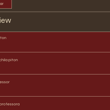
par
iew
iton
hila piton
essor
 professora