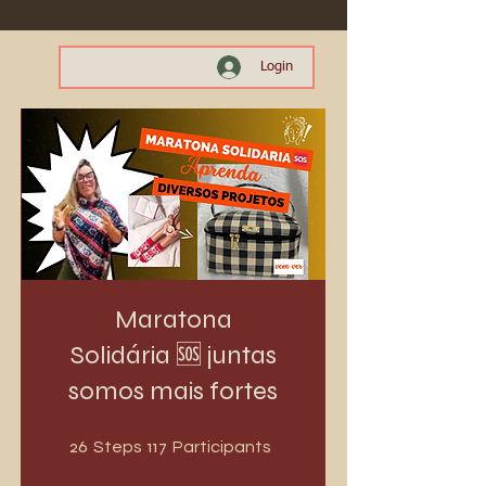
Login
Maratona
Solidária 🆘 juntas
somos mais fortes
26 Steps
117 Participants
26
117
Steps
Participants