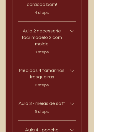
coracao bom!
.
4 steps
Aula 2 necesserie
fácil modelo 2 com
molde
.
3 steps
Medidas 4 tamanhos
frasqueiras
.
6 steps
Aula 3 - meias de soft
.
5 steps
Aula 4 - poncho