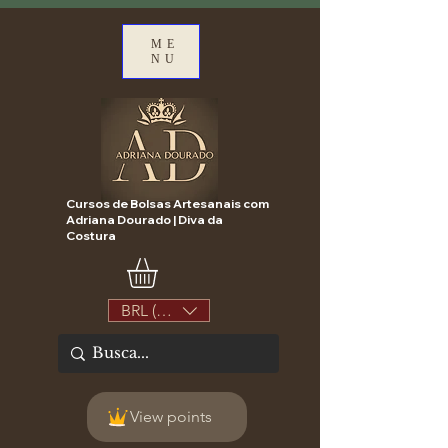
ME
NU
Cursos de Bolsas Artesanais com
Adriana Dourado | Diva da
Costura
BRL (R$)
View points