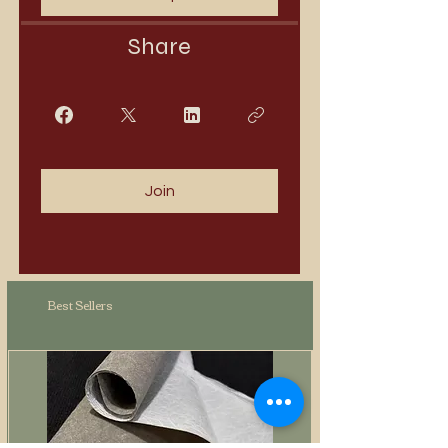
Share
Join
Best Sellers