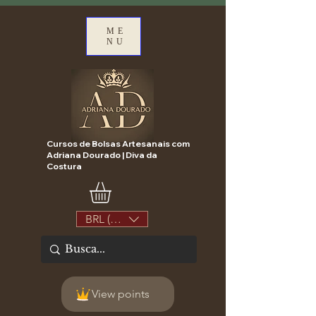
ME
NU
Cursos de Bolsas Artesanais com
Adriana Dourado | Diva da
Costura
BRL (R$)
View points