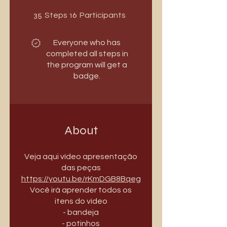
35 Steps
16 Participants
35
16
Steps
Participants
Everyone who has
completed all steps in
the program will get a
badge.
About
Veja aqui vídeo apresentação
das peças
https://youtu.be/rKmDGB8Bqeg
Você irá aprender todos os
itens do vídeo
- bandeja
- potinhos