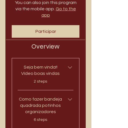
You can also join this program
via the mobile app.
Go to the
app
Participar
Overview
Seja bem vinda!!
Vídeo boas vindas
.
2 steps
Como fazer bandeja
quadrada potinhos
organizadores
.
6 steps