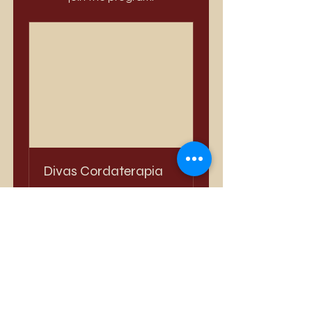
Divas Cordaterapia
Private
•
124 Members
Share