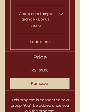
Cesto com tampa
grande - Bônus
.
6 steps
Load more
Price
R$169.00
Participar
This program is connected to a
group. You’ll be added once you
join the program.