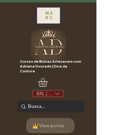
ME
NU
Cursos de Bolsas Artesanais com
Adriana Dourado | Diva da
Costura
BRL (R$)
View points