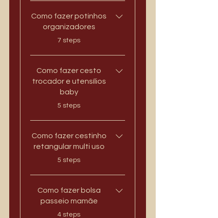
Como fazer potinhos
organizadores
.
7 steps
Como fazer cesto
trocador e utensílios
baby
.
5 steps
Como fazer cestinho
retangular multi uso
.
5 steps
Como fazer bolsa
passeio mamãe
.
4 steps