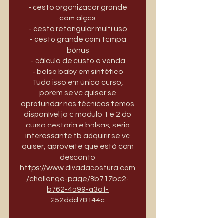
- cesto organizador grande
com alças
- cesto retangular multi uso
- cesto grande com tampa
bônus
- cálculo de custo e venda
- bolsa baby em sintético
Tudo isso em único curso,
porém se vc quiser se
aprofundar nas técnicas temos
disponível já o módulo 1 e 2 do
curso cestaria e bolsas, seria
interessante tb adquirir se vc
quiser, aproveite que está com
https://www.divadacostura.com
/challenge-page/8b717bc2-
b762-4a99-a3af-
252ddd78144c