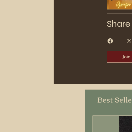
Share
Join
Best Sell