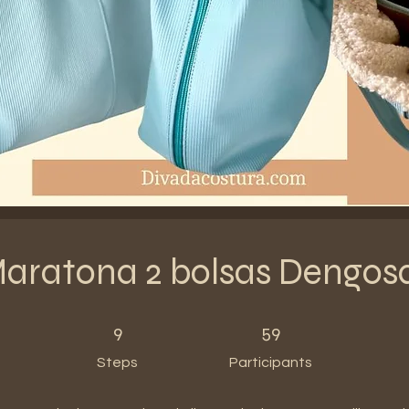
aratona 2 bolsas Dengos
9 Steps
59 Participants
9
59
Steps
Participants