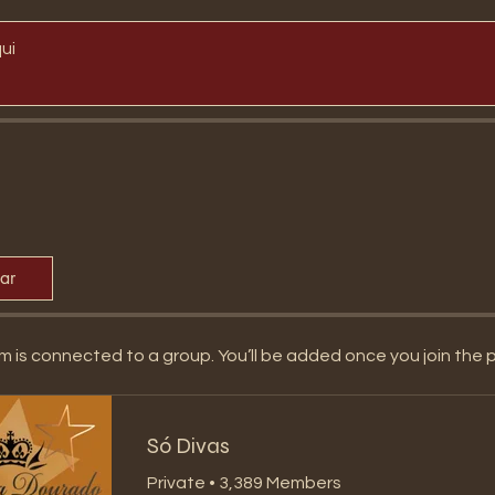
ui
par
m is connected to a group. You’ll be added once you join the 
Só Divas
Private
•
3,389 Members