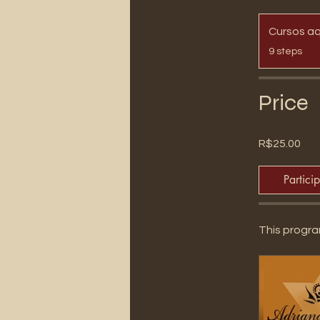
Cursos aq
.
9 steps
Price
R$25.00
Partici
This progra