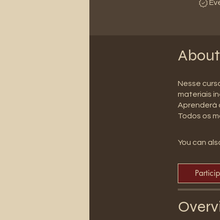
Ev
About
Nesse curso
materiais in
Aprenderá a
Todos os m
You can also
Partici
Overv