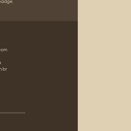
 badge.
 com
.
m.br