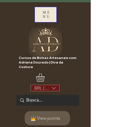
ME
NU
Cursos de Bolsas Artesanais com
Adriana Dourado | Diva da
Costura
BRL (R$)
View points