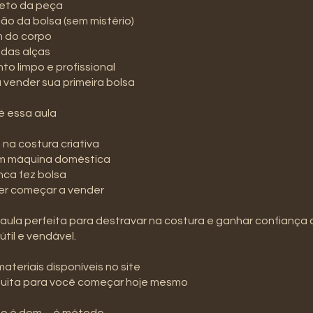
reto da peça
ção da bolsa (sem mistério)
 do corpo
 das alças
o limpo e profissional
a vender sua primeira bolsa
é essa aula
 na costura criativa
m máquina doméstica
ca fez bolsa
r começar a vender
aula perfeita para destravar na costura e ganhar confiança
 útil e vendável.
materiais disponíveis no site
atuita para você começar hoje mesmo
ão é dom… é método.