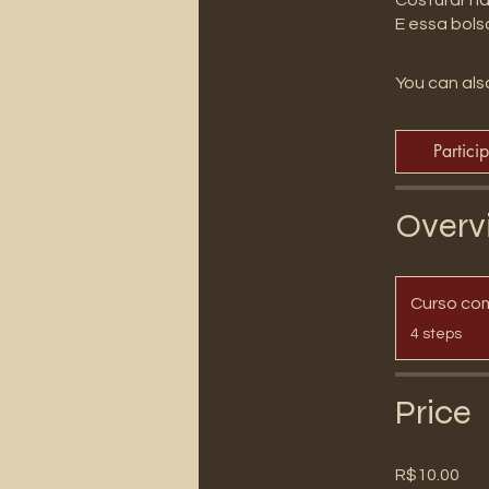
You can also
Partici
Overv
Curso co
.
4 steps
Price
R$10.00