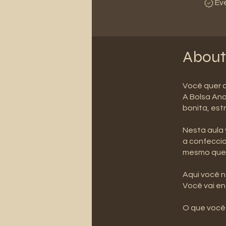
Ev
About
Você quer c
A Bolsa Ana
bonita, est
Nesta aula 
a confecci
mesmo que 
Aqui você n
Você vai en
O que você