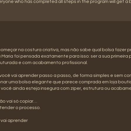
eryone who has completed all steps in the program will get a
omeçar na costura criativa, mas não sabe qual bolsa fazer p
 Maria foi pensada exatamente para isso: ser a sua primeira
ruturada e com acabamento profissional.
você vai aprender passo a passo, de forma simples e sem co
onar uma bolsa elegante que parece comprada em loja bout
você ainda esteja insegura com zíper, estrutura ou acabam
ão vai só copiar…
tender o processo.
 vai aprender