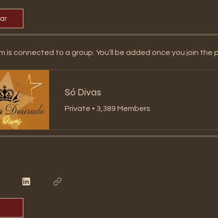
par
m is connected to a group. You’ll be added once you join the 
Só Divas
Private
•
3,389 Members