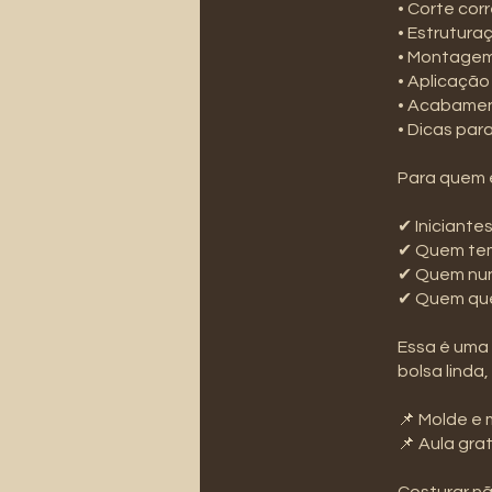
• Corte cor
• Estrutura
• Montagem
• Aplicação
• Acabament
• Dicas par
Para quem 
✔ Iniciantes
✔ Quem te
✔ Quem nun
✔ Quem que
Essa é uma 
bolsa linda,
📌 Molde e 
📌 Aula gr
Costurar n