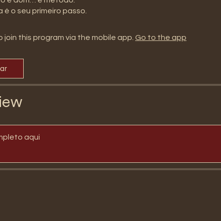
 join this program via the mobile app.
Go to the app
par
iew
mpleto aqui