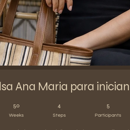
lsa Ana Maria para inician
50 Weeks
4 Steps
5 Participants
50
4
5
Weeks
Steps
Participants