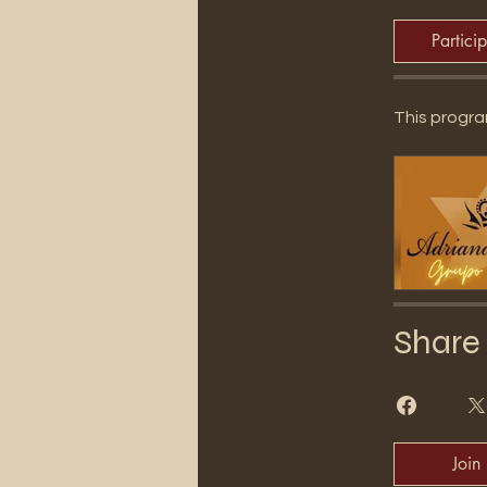
Partici
This progra
Share
Join