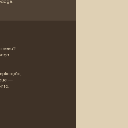
 badge.
rimeiro?
 peça
mplicação,
ique —
ento.