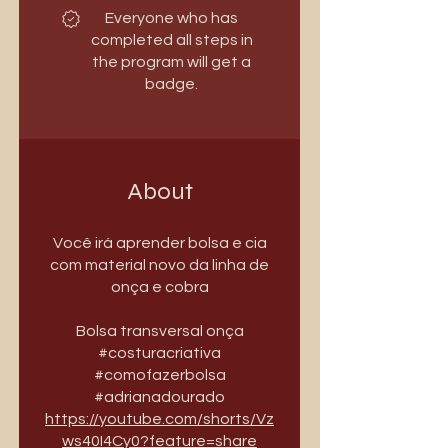
Everyone who has
completed all steps in
the program will get a
badge.
About
Você irá aprender bolsa e cia
com material novo da linha de
onça e cobra
Bolsa transversal onça
#costuracriativa
#comofazerbolsa
https://youtube.com/shorts/Vz
ws40I4Cy0?feature=share