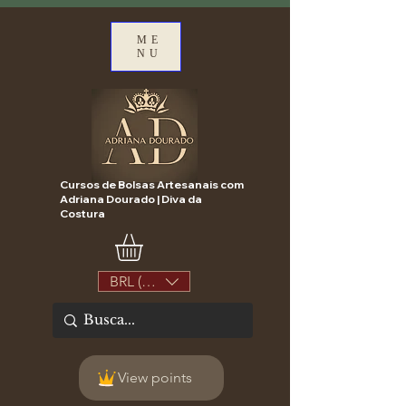
ME
NU
Cursos de Bolsas Artesanais com
Adriana Dourado | Diva da
Costura
BRL (R$)
View points