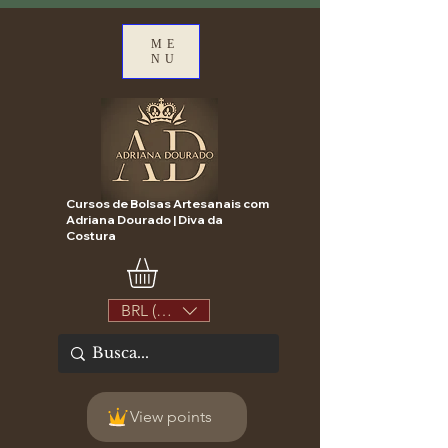
ME
NU
Cursos de Bolsas Artesanais com
Adriana Dourado | Diva da
Costura
BRL (R$)
View points