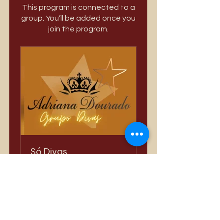
This program is connected to a
group. You’ll be added once you
join the program.
Só Divas
Private
•
3,388 Members
Share