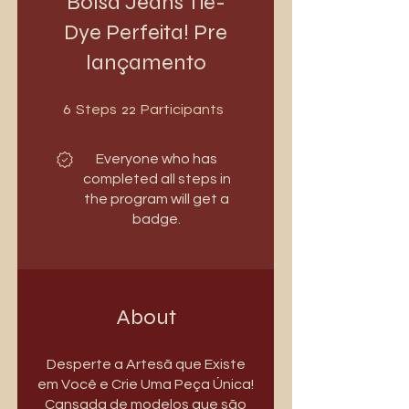
Bolsa Jeans Tie-
Dye Perfeita! Pre
lançamento
6 Steps
22 Participants
6
22
Steps
Participants
Everyone who has
completed all steps in
the program will get a
badge.
About
Desperte a Artesã que Existe
em Você e Crie Uma Peça Única!
Cansada de modelos que são