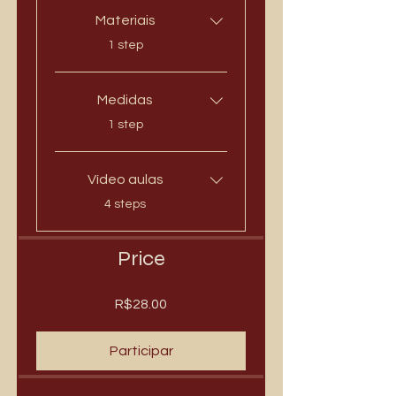
Materiais
.
1 step
Medidas
.
1 step
Vídeo aulas
.
4 steps
Price
R$28.00
Participar