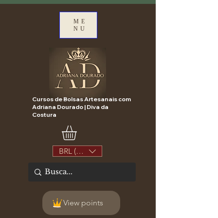
ME
NU
Cursos de Bolsas Artesanais com
Adriana Dourado | Diva da
Costura
BRL (R$)
View points