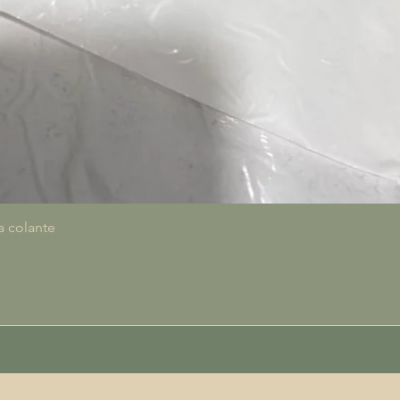
Quick View
a colante