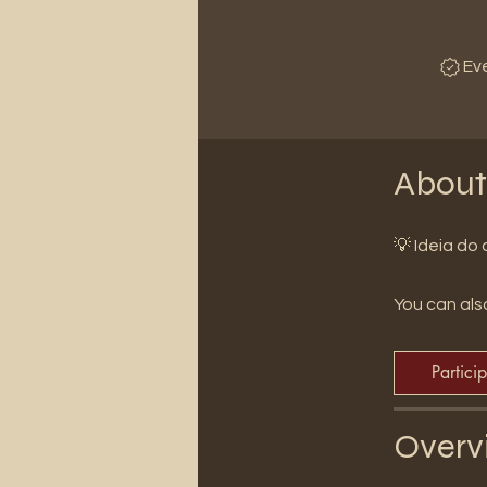
Ev
About
💡 Ideia do
You can also
Partici
Overv