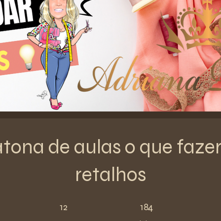
tona de aulas o que faze
retalhos
12 Steps
184 Participants
12
184