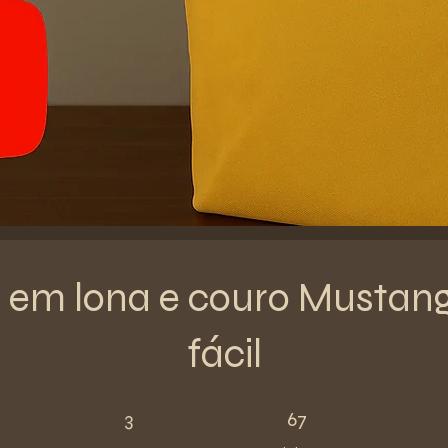
 em lona e couro Mustang
fácil
3 Steps
67 Participants
3
67