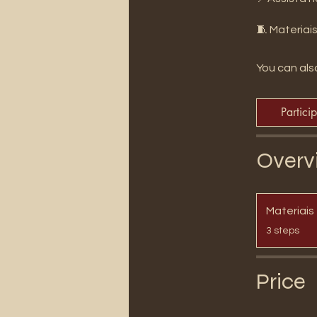
🧵 Materiai
You can also
Partici
Overv
Materiais
.
3 steps
Price