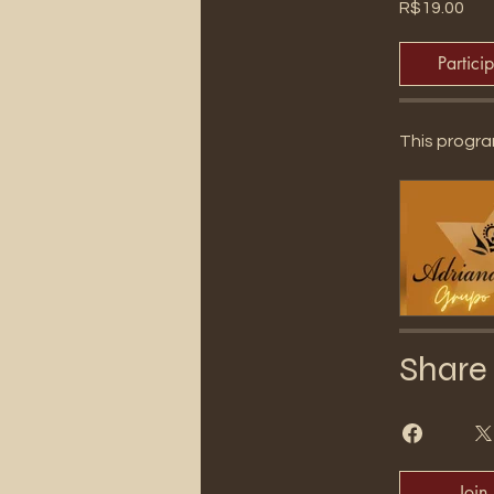
R$19.00
Partici
This progra
Share
Join