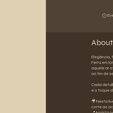
Ev
About
Elegância, 
Feita em l
aquele ar a
ao fim de 
Cada detal
e o toque d
🎥 Nesta li
corte ao a
📍Assista 