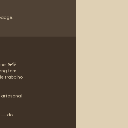
 badge.
me! 🐎💛
tang tem
de trabalho
 artesanal
el — do