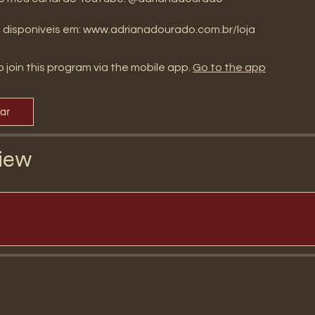
s disponíveis em: www.adrianadourado.com.br/loja
 join this program via the mobile app.
Go to the app
par
iew