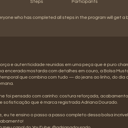
Steps
Participants
eryone who has completed all steps in the program will get a
força e autenticidade reunidas em uma peça que é puro char
ona encerada mostarda com detalhes em couro, a Bolsa Mus
temporal que combina com tudo — do jeans ao linho, do dia 
semana.
he foi pensado com carinho: costura reforçada, acabamento
e sofisticação que é marca registrada Adriana Dourado.
ve, eu te ensino o passo a passo completo dessa bolsa incrív
cabamento!
no meu canal do YouTube: @adrianadourado