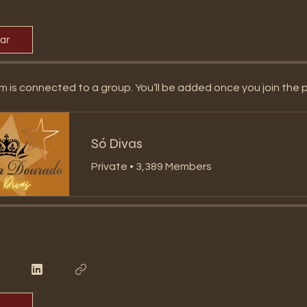
par
m is connected to a group. You’ll be added once you join the 
Só Divas
Private
•
3,389 Members