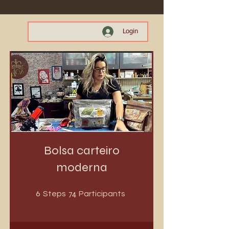
Login
Bolsa carteiro
moderna
6 Steps
74 Participants
6
74
Steps
Participants