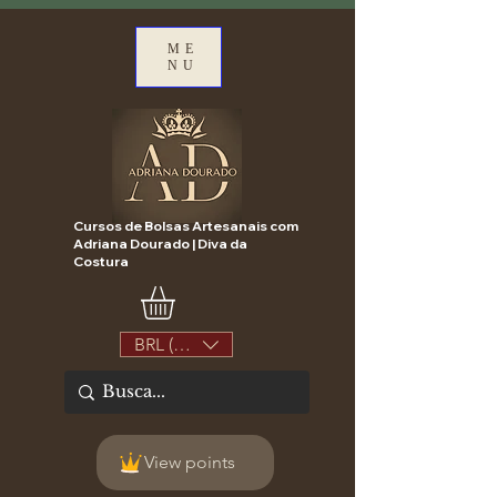
ME
NU
Cursos de Bolsas Artesanais com
Adriana Dourado | Diva da
Costura
BRL (R$)
View points