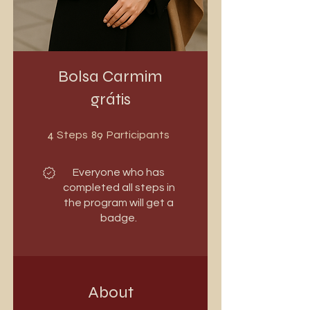
Bolsa Carmim
grátis
4 Steps
89 Participants
4
89
Steps
Participants
Everyone who has
completed all steps in
the program will get a
badge.
About