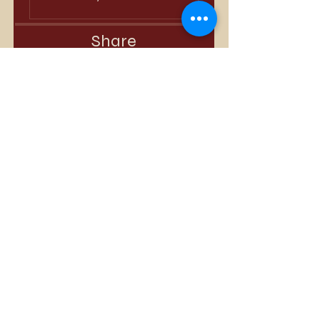
Share
Join
Best Sellers