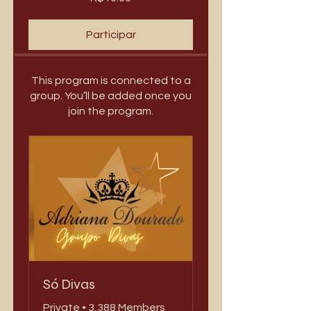
Participar
This program is connected to a
group. You’ll be added once you
join the program.
Só Divas
Private
•
3,388 Members