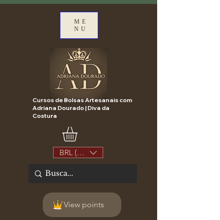
ME
NU
Cursos de Bolsas Artesanais com
Adriana Dourado | Diva da
Costura
BRL (R$)
View points