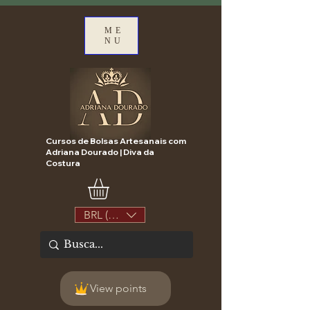
ME
NU
Cursos de Bolsas Artesanais com
Adriana Dourado | Diva da
Costura
BRL (R$)
View points