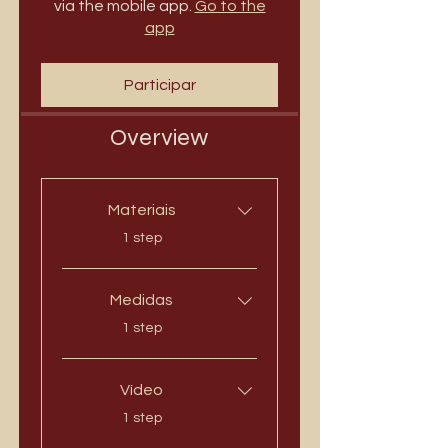
via the mobile app.
Go to the
app
Participar
Overview
Materiais
.
1 step
Medidas
.
1 step
Vídeo
.
1 step