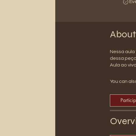
Ev
About
Nessa aula 
dessa peça.
Aula ao viv
You can also
Partici
Overv