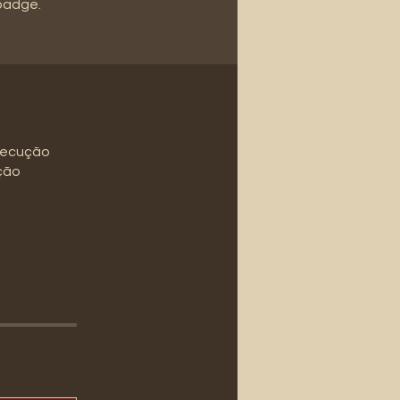
 badge.
execução
ção