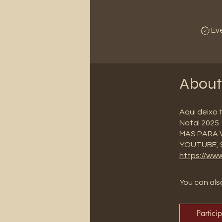
Ev
About
Aqui deixo 
Natal 2025
MAS PARA 
YOUTUBE, S
https://ww
You can also
Partici