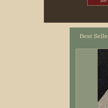
Join
Best Sell