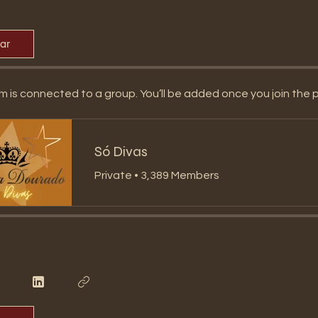
par
m is connected to a group. You’ll be added once you join the 
Só Divas
Private
•
3,389 Members