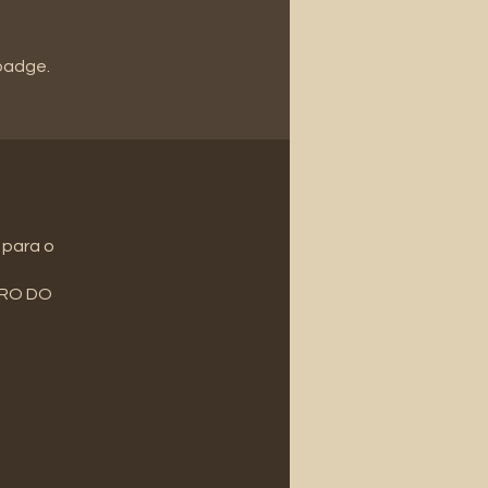
 badge.
 para o
BRO DO