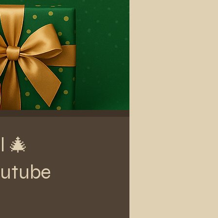
l 🎄
outube