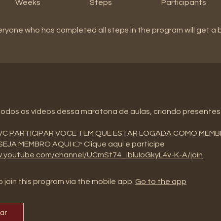
Weeks
Steps
Participants
eryone who has completed all steps in the program will get a
todos os vídeos dessa maratona de aulas, criando presentes
VC PARTICIPAR VOCE TEM QUE ESTAR LOGADA COMO MEM
EJA MEMBRO AQUI 👉 Clique aqui e participe
w.youtube.com/channel/UCmSt74_ibluIoGkyL4v-K-A/join
 join this program via the mobile app.
Go to the app
par