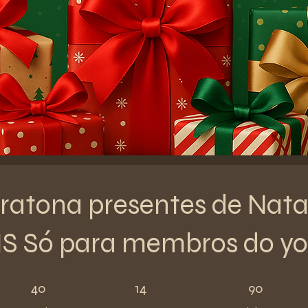
atona presentes de Nata
S Só para membros do y
40 Weeks
14 Steps
90 Participants
40
14
90