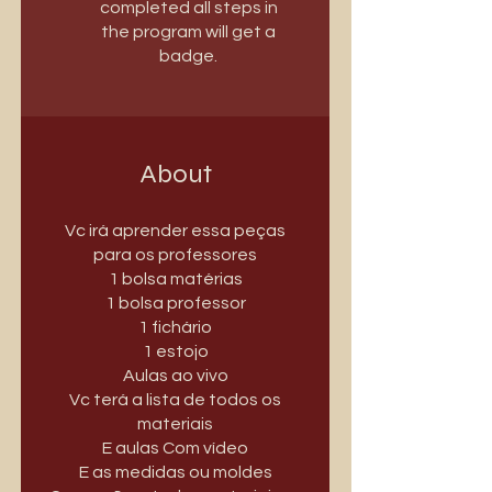
completed all steps in
the program will get a
badge.
About
Vc irá aprender essa peças
para os professores
1 bolsa matérias
1 bolsa professor
1 fichário
1 estojo
Aulas ao vivo
Vc terá a lista de todos os
materiais
E aulas Com vídeo
E as medidas ou moldes