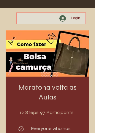
Login
Maratona volta as
Aulas
12 Steps
97 Participants
12
97
Steps
Participants
Everyone who has