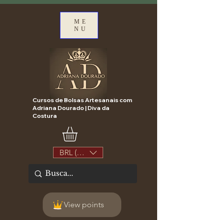
ME
NU
Cursos de Bolsas Artesanais com
Adriana Dourado | Diva da
Costura
BRL (R$)
View points