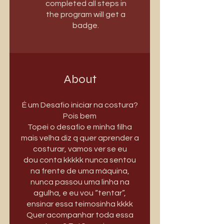
completed all steps in
the program will get a
badge.
About
É um Desafio iniciar na costura?
Pois bem
Topei o desafio e minha filha
mais velha diz q quer aprender a
costurar, vamos ver se eu
dou conta kkkkk nunca sentou
na frente de uma máquina,
nunca passou uma linha na
agulha, e eu vou “tentar”,
ensinar essa teimosinha kkkk
Quer acompanhar toda essa