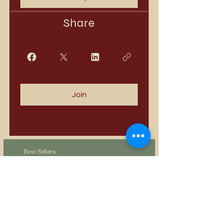
Share
Join
Best Sellers