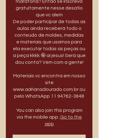
maratona? Então se inscreva
gratuitamente nesse desafio
que vc alem
De poder participar de todas as
aulas ainda receberá todo o
conteúdo de moldes, medidas
e materiais que usamos para
ela executar todas as peças ou
a peça kkkk 🤪 aí jesus! Será que
dou conta? Vem com a gente!
Materiais vc encontra em nosso
site
www.adrianadourado.com.br ou
pelo WhatsApp 11 94762-3848
You can also join this program
via the mobile app.
Go to the
app