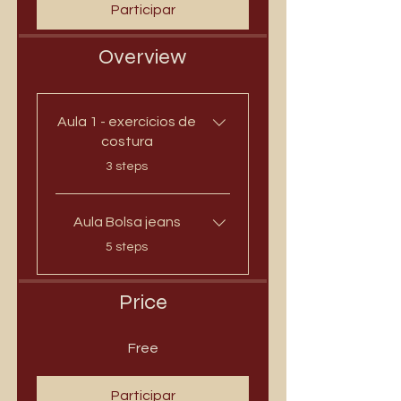
Participar
Overview
Aula 1 - exercícios de
costura
.
3 steps
Aula Bolsa jeans
.
5 steps
Price
Free
Participar