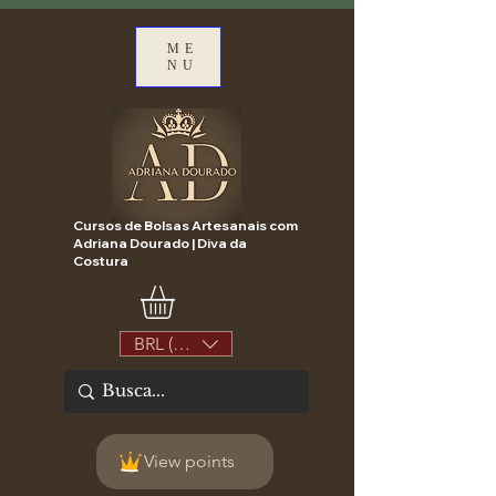
ME
NU
Cursos de Bolsas Artesanais com
Adriana Dourado | Diva da
Costura
BRL (R$)
View points