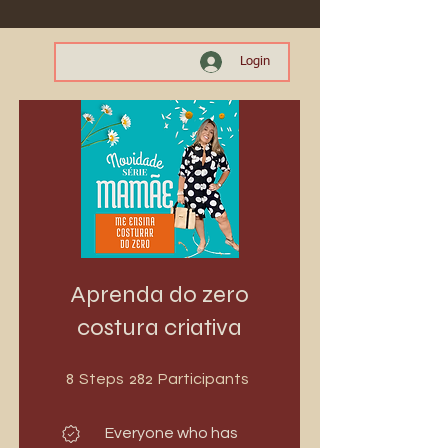
Login
Aprenda do zero
costura criativa
8 Steps
282 Participants
8
282
Steps
Participants
Everyone who has