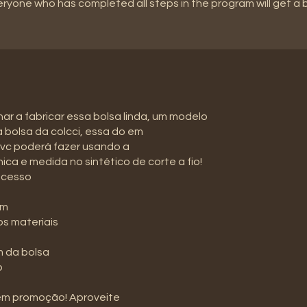
eryone who has completed all steps in the program will get a
nar a fabricar essa bolsa linda, um modelo
a bolsa da colcci, essa do em
 vc poderá fazer usando a
ca e medida no sintético de corte a fio!
acesso
em
os materiais
 da bolsa
o
em promoção! Aproveite