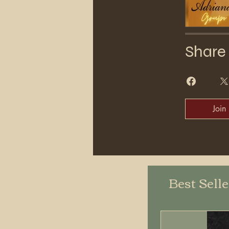
Share
Join
Best Sell