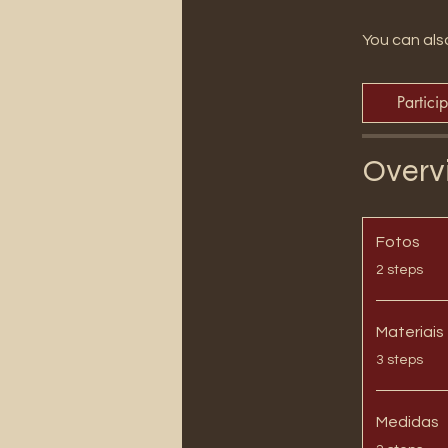
You can also
Partici
Overv
Fotos
.
2 steps
Materiais
.
3 steps
Medidas
.