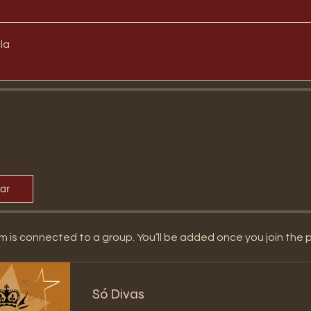
la
par
m is connected to a group. You’ll be added once you join the 
Só Divas