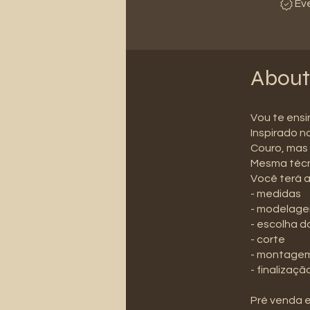
Ev
About
Vou te ensi
Inspirado n
Couro, mas
Mesma técni
Você terá 
- medidas
- modelag
- escolha d
- corte
- montagem
- finalizaçã
Pré venda 