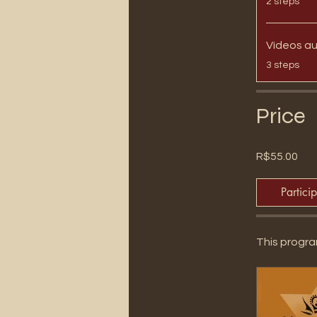
2 steps
Vídeos au
.
3 steps
Price
R$55.00
Partici
This progra