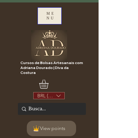
ME
NU
Cursos de Bolsas Artesanais com
Adriana Dourado | Diva da
Costura
BRL (R$)
View points