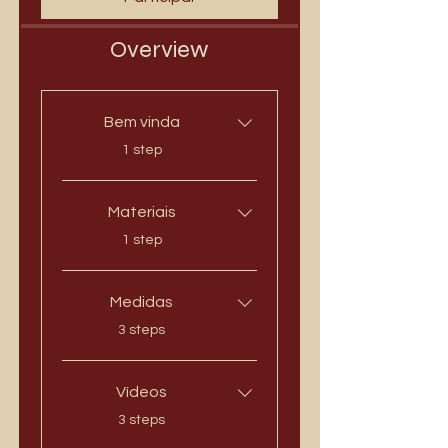
Overview
Bem vinda
.
1 step
Materiais
.
1 step
Medidas
.
3 steps
Vídeos
.
3 steps