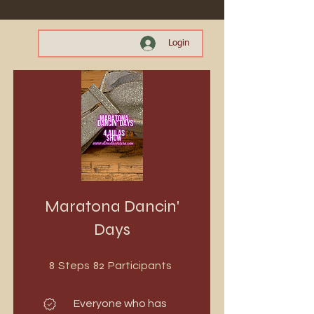
Login
Maratona Dancin'
Days
8 Steps
82 Participants
8
82
Steps
Participants
Everyone who has